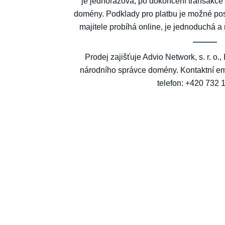
je jednorázová, po dokončení transakce
domény. Podklady pro platbu je možné po
majitele probíhá online, je jednoduchá a 
Prodej zajišťuje Advio Network, s. r. o.
národního správce domény. Kontaktní em
telefon: +420 732 