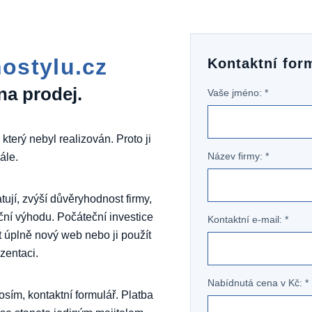
ostylu.cz
Kontaktní for
na prodej.
Vaše jméno: *
 který nebyl realizován. Proto ji
Název firmy: *
ále.
jí, zvýší důvěryhodnost firmy,
ní výhodu. Počáteční investice
Kontaktní e-mail: *
t úplně nový web nebo ji použít
ezentaci.
Nabídnutá cena v Kč: *
sím, kontaktní formulář. Platba