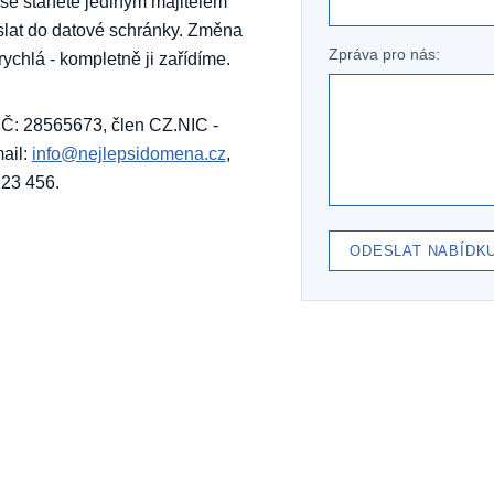
 se stanete jediným majitelem
slat do datové schránky. Změna
Zpráva pro nás:
rychlá - kompletně ji zařídíme.
, IČ: 28565673, člen CZ.NIC -
ail:
info@nejlepsidomena.cz
,
123 456.
ODESLAT NABÍDK